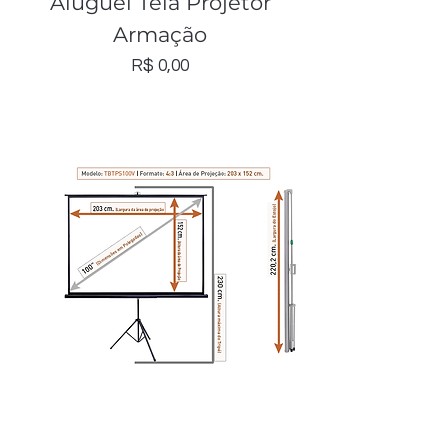
Aluguel Tela Projetor
Armação
Preço
R$ 0,00