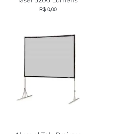
laser 5200 Lumens
Preço
R$ 0,00