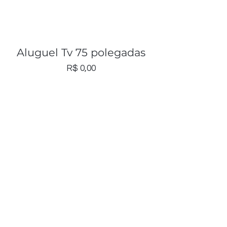
Aluguel Tv 75 polegadas
Preço
R$ 0,00
Ver mais
Assine nossa
newsletter
Email*