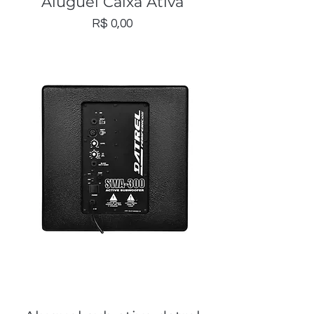
Aluguel Caixa Ativa
Preço
R$ 0,00