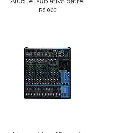
Aluguel sub ativo datrel
Preço
R$ 0,00